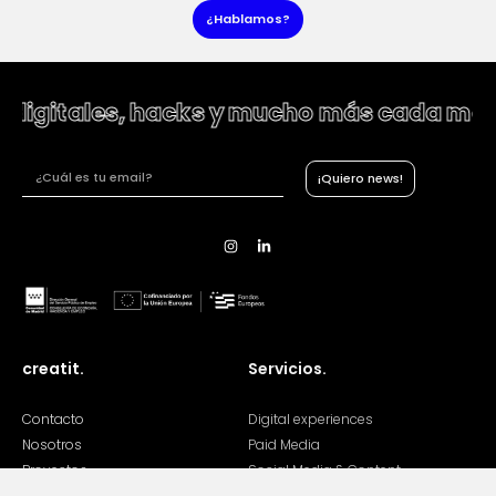
¿Hablamos?
igitales, hacks y mucho más cada mes
¡Quiero news!
creatit.
Servicios.
Contacto
Digital experiences
Nosotros
Paid Media
Proyectos
Social Media & Content
Talent
Strategy