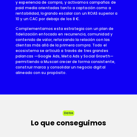
y experiencia de compra, y activamos campañas de
paid media orientadas tanto a captación como a
rentabilidad, logrando escalar con un ROAS superior a
10 y un CAC por debajo de los 8 €.
Complementamos esta estrategia con un plan de
fidelización enfocado en recurrencia, comunidad y
contenido de valor, reforzando la relación con las
clientas más allá de la primera compra. Todo el
ecosistema se articuló a través de tres grandes
palancas —Google Ads, Meta Ads y Social Growth—
permitiendo a Muscari crecer de forma consistente,
construir marca y consolidar un negocio digital
alineado con su propósito.
Datos
Lo que conseguimos