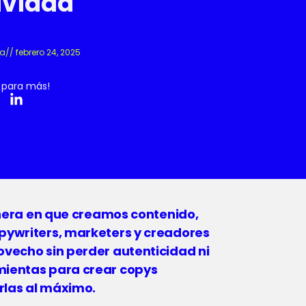
ividad
ra
//
febrero 24, 2025
 para más!
manera en que creamos contenido,
pywriters, marketers y creadores
ovecho sin perder autenticidad ni
mientas para crear copys
rlas al máximo.