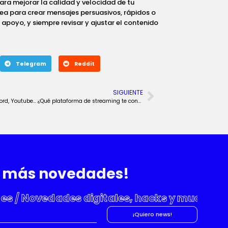
ara mejorar la calidad y velocidad de tu
sea para crear mensajes persuasivos, rápidos o
apoyo, y siempre revisar y ajustar el contenido
Telegram
Reddit
SIGUIENTE
Twitch, Discord, Youtube… ¿Qué plataforma de streaming te conviene más?
a más novedades!
s
/ Novedades digitales, hacks y mucho má
¡Quiero news!