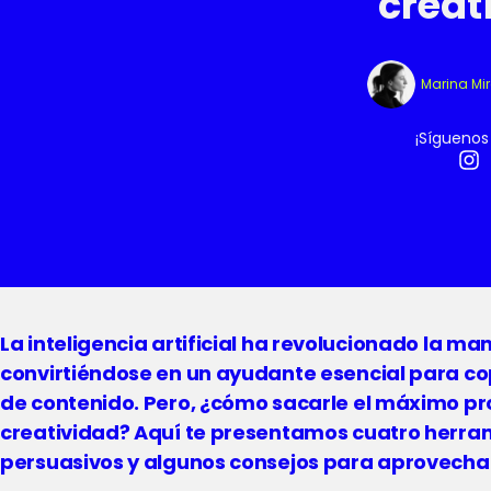
creat
Marina Mi
¡Síguenos
La inteligencia artificial ha revolucionado la 
convirtiéndose en un ayudante esencial para co
de contenido. Pero, ¿cómo sacarle el máximo pr
creatividad? Aquí te presentamos cuatro herra
persuasivos y algunos consejos para aprovecha