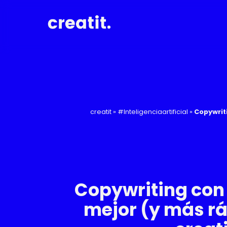
creatit
»
#Inteligenciaartificial
»
Copywriti
Copywriting con 
mejor (y más rá